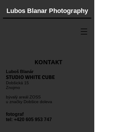
Lubos Blanar Photography​
KONTAKT
Luboš Blanár
STUDIO WHITE CUBE
Dobšická 15
Znojmo
bývalý areál ZOSS
u značky Dobšice doleva
fotograf
tel:
+420 605 953 747